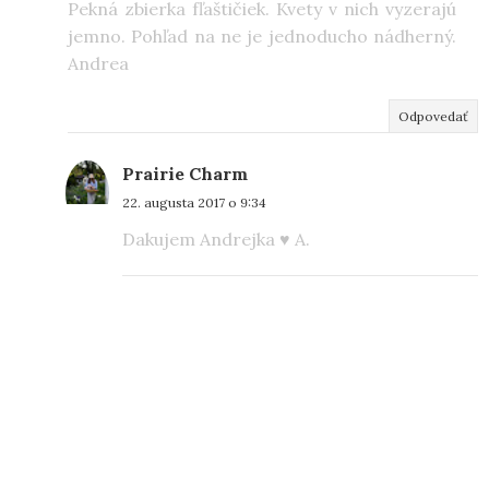
Pekná zbierka fľaštičiek. Kvety v nich vyzerajú
jemno. Pohľad na ne je jednoducho nádherný.
Andrea
Odpovedať
Prairie Charm
22. augusta 2017 o 9:34
Dakujem Andrejka ♥ A.