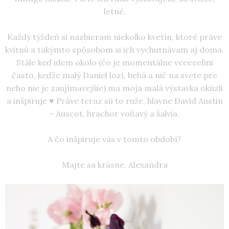
letné.
Každý týždeň si nazbieram niekoľko kvetín, ktoré práve
kvitnú a takýmto spôsobom si ich vychutnávam aj doma.
Stále keď idem okolo (čo je momentálne veeeeeľmi
často, keďže malý Daniel lozí, behá a nič na svete pre
neho nie je zaujímavejšie) ma moja malá výstavka okúzli
a inšpiruje ♥ Práve teraz sú to ruže, hlavne David Austin
- Auscot, hrachor voňavý a šalvia.
A čo inšpiruje vás v tomto období?
Majte sa krásne, Alexandra