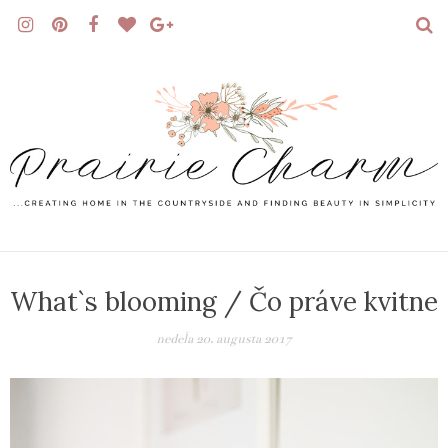
What`s blooming / Čo práve kvitne
nedeľa 20. augusta 2017