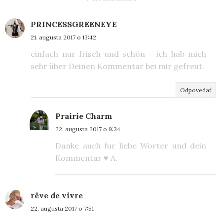
PRINCESSGREENEYE
21. augusta 2017 o 13:42
einfach nur frisch und schön - ich hab mich
sehr über Deinen Kommentar bei mir gefreut.
Odpovedať
Prairie Charm
22. augusta 2017 o 9:34
Danke auch fur liebe Worter und dein
Kommentar ♥ A.
rêve de vivre
22. augusta 2017 o 7:51