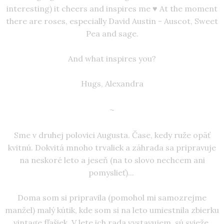
interesting) it cheers and inspires me ♥ At the moment
there are roses, especially David Austin - Auscot, Sweet
Pea and sage.
And what inspires you?
Hugs, Alexandra
~
Sme v druhej polovici Augusta. Čase, kedy ruže opäť
kvitnú. Dokvitá mnoho trvaliek a záhrada sa pripravuje
na neskoré leto a jeseň (na to slovo nechcem ani
pomyslieť)...
Doma som si pripravila (pomohol mi samozrejme
manžel) malý kútik, kde som si na leto umiestnila zbierku
vintage fľašiek. V lete ich rada vystavujem, sú svieže,