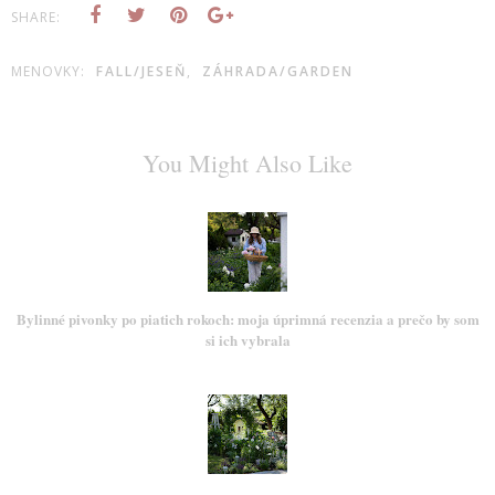
SHARE:
MENOVKY:
FALL/JESEŇ
,
ZÁHRADA/GARDEN
You Might Also Like
Bylinné pivonky po piatich rokoch: moja úprimná recenzia a prečo by som
si ich vybrala