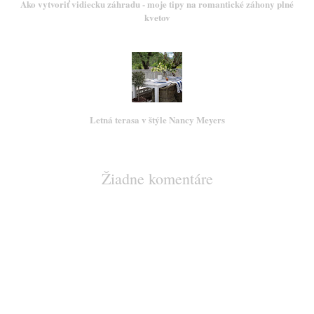
Ako vytvoriť vidiecku záhradu - moje tipy na romantické záhony plné
kvetov
Letná terasa v štýle Nancy Meyers
Žiadne komentáre