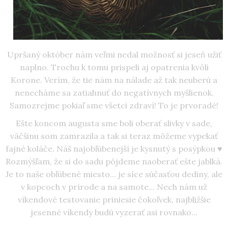
Upršaný október nám veľmi nedal možnosť si jeseň užiť
naplno. Trochu k tomu prispeli aj opatrenia kvôli
Korone. Verím, že tie nám na nálade až tak neuberú a
nenecháme sa zatiahnuť do negatívnych myšlienok.
Samozrejme pokiaľ sme všetci zdraví! To je prvoradé!
Ešte koncom augusta sme boli oberať slivky v sade,
väčšinu som zamrazila a tak si teraz môžeme vypekať
fajné koláče. Náš najobľúbenejší je kysnutý s posýpkou ♥
Rozmýšľam, že si do sadu pôjdeme naoberať ešte jablká.
Je to naše obľúbené miesto... je síce súčasťou dediny, ale
v kopcoch v prírode a na samote... Nech nám už
víkendové testovanie priniesie čokoľvek, najbližšie
jesenné víkendy budú vyzerať asi rovnako...