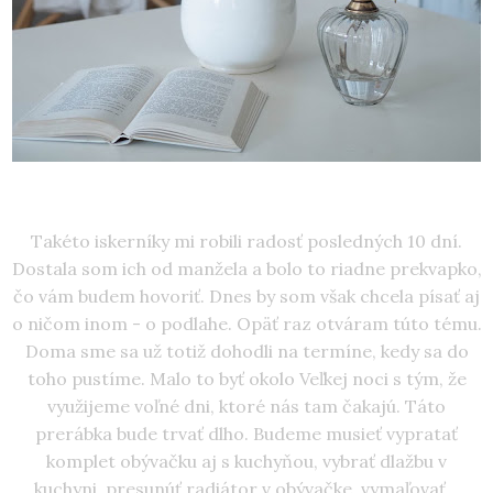
Takéto iskerníky mi robili radosť posledných 10 dní.
Dostala som ich od manžela a bolo to riadne prekvapko,
čo vám budem hovoriť. Dnes by som však chcela písať aj
o ničom inom - o podlahe. Opäť raz otváram túto tému.
Doma sme sa už totiž dohodli na termíne, kedy sa do
toho pustíme. Malo to byť okolo Veľkej noci s tým, že
využijeme voľné dni, ktoré nás tam čakajú. Táto
prerábka bude trvať dlho. Budeme musieť vypratať
komplet obývačku aj s kuchyňou, vybrať dlažbu v
kuchyni, presunúť radiátor v obývačke, vymaľovať...