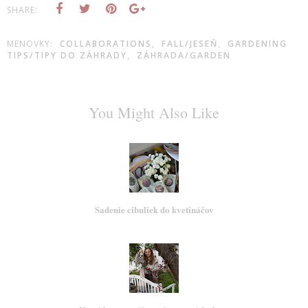
SHARE:
MENOVKY:
COLLABORATIONS
,
FALL/JESEŇ
,
GARDENING
TIPS/TIPY DO ZÁHRADY
,
ZÁHRADA/GARDEN
You Might Also Like
Sadenie cibuliek do kvetináčov