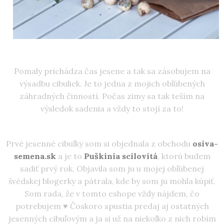
Pomaly prichádza čas jesene a tak sa zásobujem na
výsadbu cibuliek. Je to jedna z mojich obľúbených
záhradných činností. Počas zimy sa tak teším na
výsledok sadenia a vždy to stojí za to!
Prvé jesenné cibuľky som si objednala z obchodu
osiva-
semena.sk
a je to
Puškínia scilovítá
, ktorú budem
sadiť prvý rok. Objavila som ju u mojej obľúbenej
švédskej blogerky a pátrala, kde by som ju mohla kúpiť.
Som rada, že v tomto eshope vždy nájdem, čo
potrebujem ♥ Čoskoro spustia predaj aj ostatných
jesenných cibuľovým a ja si už na niekoľko z nich robím