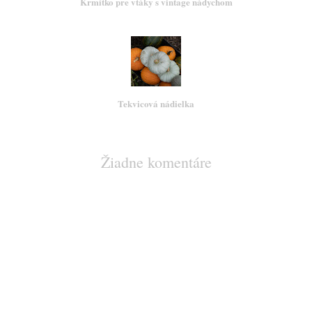
Krmítko pre vtáky s vintage nádychom
Tekvicová nádielka
Žiadne komentáre