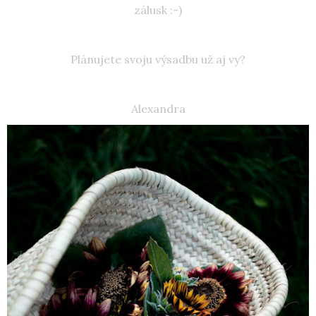
zálusk :-)
Plánujete svoju výsadbu už aj vy?
Alexandra