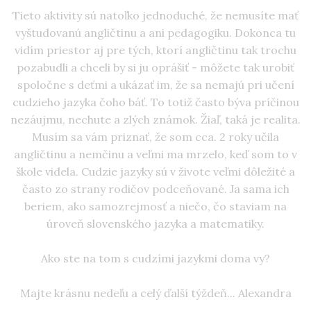
Tieto aktivity sú natoľko jednoduché, že nemusíte mať
vyštudovanú angličtinu a ani pedagogiku. Dokonca tu
vidím priestor aj pre tých, ktorí angličtinu tak trochu
pozabudli a chceli by si ju oprášiť - môžete tak urobiť
spoločne s deťmi a ukázať im, že sa nemajú pri učení
cudzieho jazyka čoho báť. To totiž často býva príčinou
nezáujmu, nechute a zlých známok. Žiaľ, taká je realita.
Musím sa vám priznať, že som cca. 2 roky učila
angličtinu a nemčinu a veľmi ma mrzelo, keď som to v
škole videla. Cudzie jazyky sú v živote veľmi dôležité a
často zo strany rodičov podceňované. Ja sama ich
beriem, ako samozrejmosť a niečo, čo staviam na
úroveň slovenského jazyka a matematiky.
Ako ste na tom s cudzími jazykmi doma vy?
Majte krásnu nedeľu a celý ďalší týždeň... Alexandra