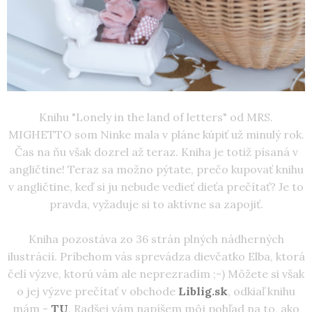
Knihu "Lonely in the land of letters" od MRS.
MIGHETTO som Ninke mala v pláne kúpiť už minulý rok.
Čas na ňu však dozrel až teraz. Kniha je totiž písaná v
angličtine! Teraz sa možno pýtate, prečo kupovať knihu
v angličtine, keď si ju nebude vedieť dieťa prečítať? Je to
pravda, vyžaduje si to aktívne sa zapojiť.
Kniha pozostáva zo 36 strán plných nádherných
ilustrácií. Príbehom vás sprevádza dievčatko Elba, ktorá
čelí výzve, ktorú vám ale neprezradím ;-) Môžete si však
o jej výzve prečítať v obchode
Liblig.sk
, odkiaľ knihu
mám -
TU
. Radšej vám napíšem môj pohľad na to, ako