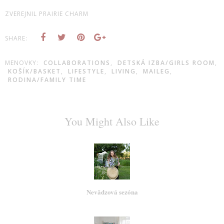
ZVEREJNIL
PRAIRIE CHARM
SHARE:
MENOVKY:
COLLABORATIONS
,
DETSKÁ IZBA/GIRLS ROOM
,
KOŠÍK/BASKET
,
LIFESTYLE
,
LIVING
,
MAILEG
,
RODINA/FAMILY TIME
You Might Also Like
Nevädzová sezóna