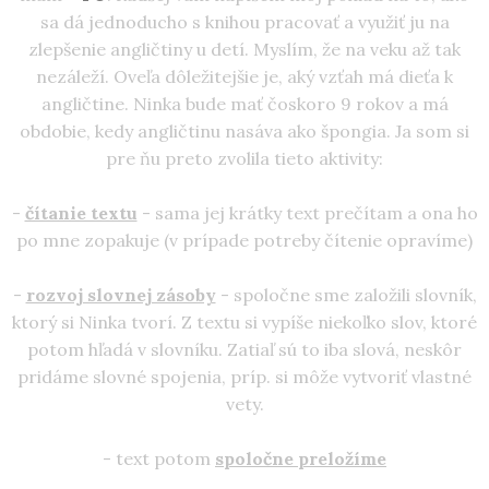
sa dá jednoducho s knihou pracovať a využiť ju na
zlepšenie angličtiny u detí. Myslím, že na veku až tak
nezáleží. Oveľa dôležitejšie je, aký vzťah má dieťa k
angličtine. Ninka bude mať čoskoro 9 rokov a má
obdobie, kedy angličtinu nasáva ako špongia. Ja som si
pre ňu preto zvolila tieto aktivity:
-
čítanie textu
- sama jej krátky text prečítam a ona ho
po mne zopakuje (v prípade potreby čítenie opravíme)
-
rozvoj slovnej zásoby
- spoločne sme založili slovník,
ktorý si Ninka tvorí. Z textu si vypíše niekoľko slov, ktoré
potom hľadá v slovníku. Zatiaľ sú to iba slová, neskôr
pridáme slovné spojenia, príp. si môže vytvoriť vlastné
vety.
- text potom
spoločne preložíme