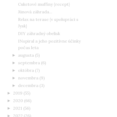
Cuketové muffiny {recept}
Júnová záhrada...
Relax na terase {v spolupráci s
Jysk}
DIY záhradný obelisk
INspiral a jeho pozitívne účinky
počas leta
augusta
(5)
►
septembra
(6)
►
októbra
(7)
►
novembra
(9)
►
decembra
(3)
►
2019
(55)
►
2020
(66)
►
2021
(56)
►
2022
(26)
►