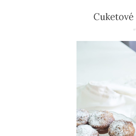
Cuketové 
u