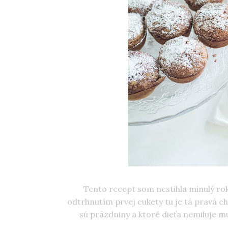
Tento recept som nestihla minulý rok 
odtrhnutím prvej cukety tu je tá pravá chv
sú prázdniny a ktoré dieťa nemiluje mu