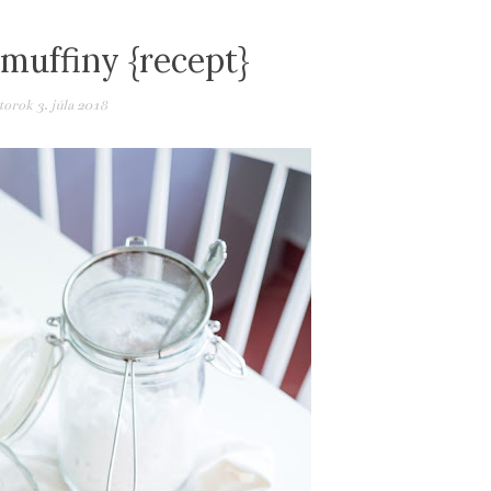
muffiny {recept}
torok 3. júla 2018