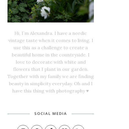
Hi, I`m Alexandra. I have a nordic
vintage taste when it comes to living. I
use this as a challenge to create a
beautiful home in the countryside. I
love to decorate with white and
flowers that I plant in our garden.
Together with my family we are finding
beauty in simplicity everyday. Oh and I
have this thing with photography ♥
SOCIAL MEDIA