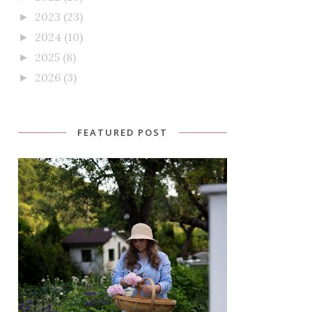
2023
(23)
►
2024
(10)
►
2025
(8)
►
2026
(3)
►
FEATURED POST