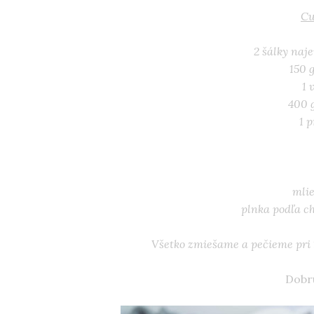
Cu
2 šálky naj
150 
1 
400 
1 
mlie
plnka podľa ch
Všetko zmiešame a pečieme pri 1
Dobrú