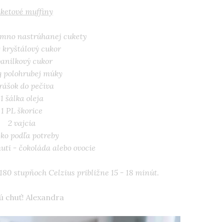
ketové muffiny
emno nastrúhanej cukety
g kryštálový cukor
vanilkový cukor
g polohrubej múky
prášok do pečiva
1 šálka oleja
1 PL škorice
2 vajcia
ko podľa potreby
uti - čokoláda alebo ovocie
80 stupňoch Celzius približne 15 - 18 minút.
 chuť! Alexandra