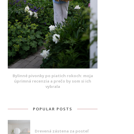
Bylinné pivonky po piatich rokoch: moja
úprimná recenzia a prečo by som si ich
vybrala
POPULAR POSTS
Drevená zástena za posteľ