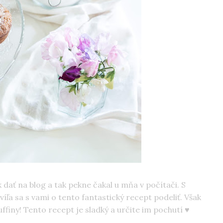
dať na blog a tak pekne čakal u mňa v počítači. S
íľa sa s vami o tento fantastický recept podeliť. Však
ffiny! Tento recept je sladký a určite im pochutí ♥