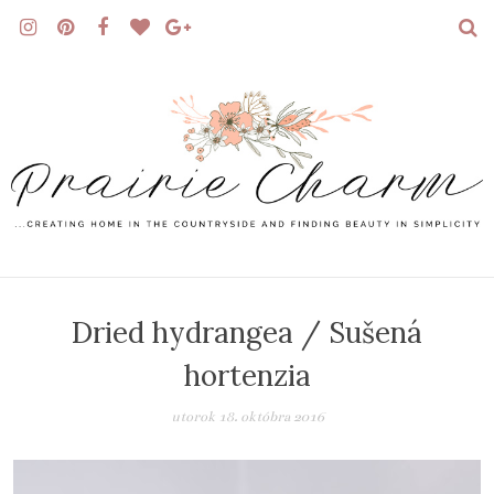
Dried hydrangea / Sušená
hortenzia
utorok 18. októbra 2016