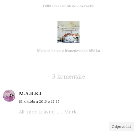
Odkladací stolík do obývačky
Medené hrnce z francúzskeho blšáku
3 komentáre
M.A.R.K.I
19. októbra 2016 o 12:27
Ali, moc krásné ...... Marki
Odpovedať