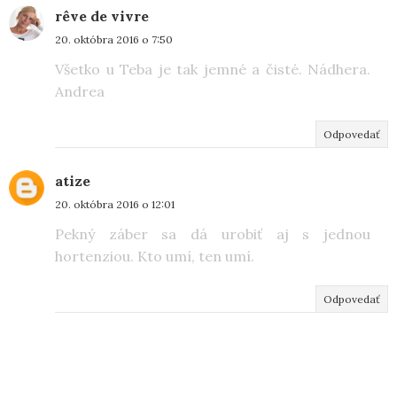
rêve de vivre
20. októbra 2016 o 7:50
Všetko u Teba je tak jemné a čisté. Nádhera.
Andrea
Odpovedať
atize
20. októbra 2016 o 12:01
Pekný záber sa dá urobiť aj s jednou
hortenziou. Kto umí, ten umí.
Odpovedať