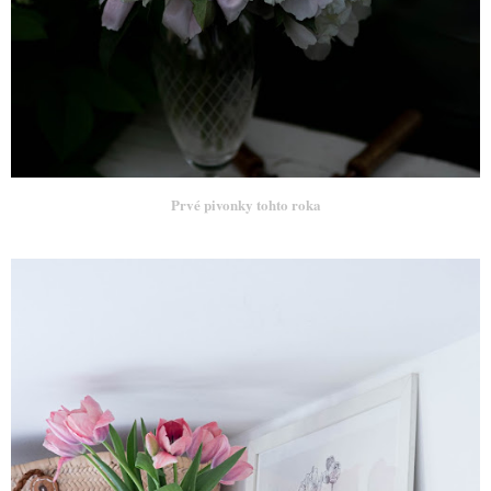
Prvé pivonky tohto roka