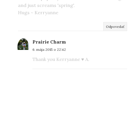
and just screams 'spring'.
Hugs ~ Kerryanne
Odpovedať
Prairie Charm
6. mája 2015 o 22:42
Thank you Kerryanne ♥ A.