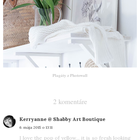
Plagáty z Photowall
2 komentáre
Kerryanne @ Shabby Art Boutique
6. mája 2015 o 13:11
I love the pop of yellow... it is so fresh looking