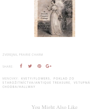
ZVEREJNIL
PRAIRIE CHARM
SHARE:
MENOVKY:
KVETY/FLOWERS
,
POKLAD ZO
STAROŽITNÍCTVA/ANTIQUE TREASURE
,
VSTUPNÁ
CHODBA/HALLWAY
You Might Also Like