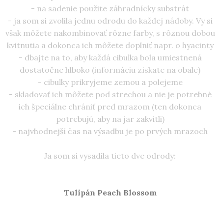
- na sadenie použite záhradnícky substrát
- ja som si zvolila jednu odrodu do každej nádoby. Vy si
však môžete nakombinovať rôzne farby, s rôznou dobou
kvitnutia a dokonca ich môžete doplniť napr. o hyacinty
- dbajte na to, aby každá cibuľka bola umiestnená
dostatočne hlboko (informáciu získate na obale)
- cibuľky prikryjeme zemou a polejeme
- skladovať ich môžete pod strechou a nie je potrebné
ich špeciálne chrániť pred mrazom (ten dokonca
potrebujú, aby na jar zakvitli)
- najvhodnejší čas na výsadbu je po prvých mrazoch
Ja som si vysadila tieto dve odrody:
Tulipán Peach Blossom