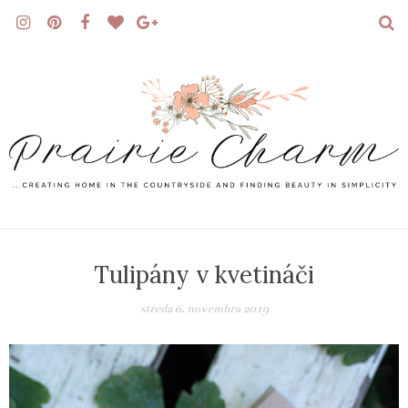
Tulipány v kvetináči
streda 6. novembra 2019