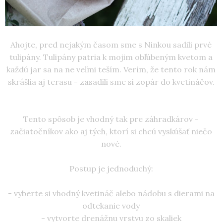
Ahojte, pred nejakým časom sme s Ninkou sadili prvé
tulipány. Tulipány patria k mojim obľúbeným kvetom a
každú jar sa na ne veľmi teším. Verím, že tento rok nám
skrášlia aj terasu - zasadili sme si zopár do kvetináčov.
Tento spôsob je vhodný tak pre záhradkárov -
začiatočníkov ako aj tých, ktorí si chcú vyskúšať niečo
nové.
Postup je jednoduchý:
- vyberte si vhodný kvetináč alebo nádobu s dierami na
odtekanie vody
- vytvorte drenážnu vrstvu zo skaliek