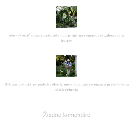
Ako vytvoriť vidiecku záhradu - moje tipy na romantické záhony plné
kvetov
Bylinné pivonky po piatich rokoch: moja úprimná recenzia a prečo by som
si ich vybrala
Žiadne komentáre