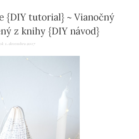
 {DIY tutorial} ~ Vianočný
ný z knihy {DIY návod}
ok 1. decembra 2017