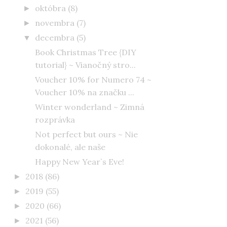
októbra
(8)
►
novembra
(7)
►
decembra
(5)
▼
Book Christmas Tree {DIY
tutorial} ~ Vianočný stro...
Voucher 10% for Numero 74 ~
Voucher 10% na značku ...
Winter wonderland ~ Zimná
rozprávka
Not perfect but ours ~ Nie
dokonalé, ale naše
Happy New Year`s Eve!
2018
(86)
►
2019
(55)
►
2020
(66)
►
2021
(56)
►