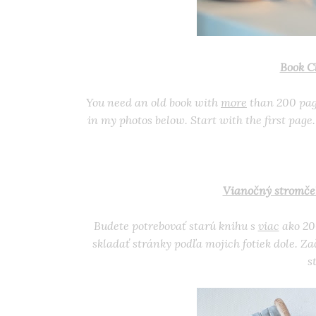
Book C
You need an old book with
more
than 200 page
in my photos below. Start with the first page.
Vianočný stromček
Budete potrebovať starú knihu s
viac
ako 20
skladať stránky podľa mojich fotiek dole. Z
s