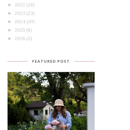
2022
(26)
►
2023
(23)
►
2024
(10)
►
2025
(8)
►
2026
(3)
►
FEATURED POST