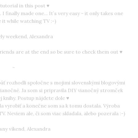
tutorial in this post ♥
 I finally made one... It`s very easy - it only takes one
 it while watching TV :-)
ely weekend, Alexandra
friends are at the end so be sure to check them out ♥
~
ť rozhodli spoločne s mojimi slovenskými blogovými
ianočné. Ja som si pripravila DIY vianočný stromček
j knihy. Postup nájdete dole ♥
la vyrobiť a konečne som sa k tomu dostala. Výroba
V. Neviem ale, či som viac skladala, alebo pozerala :-)
sny víkend, Alexandra