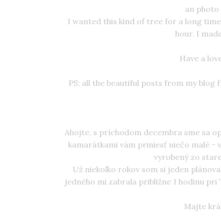
an photo 
I wanted this kind of tree for a long time.
hour. I made
Have a lov
PS: all the beautiful posts from my blog 
Ahojte, s príchodom decembra sme sa opä
kamarátkami vám priniesť niečo malé - v
vyrobený zo stare
Už niekoľko rokov som si jeden plánova
jedného mi zabrala približne 1 hodinu pri T
Majte krá