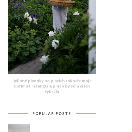
Bylinné pivonky po piatich rokoch: moja
úprimná recenzia a prečo by som si ich
vybrala
POPULAR POSTS