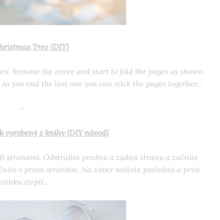
hristmas Tree {DIY}
s. Remove the cover and start to fold the pages as shown
 As you end the last one you can stick the pages together...
~
 vyrobený z knihy {DIY návod}
0 stranami. Odstráňte prednú a zadnú stranu a začnite
ačnite s prvou stránkou. Na záver môžete poslednú a prvú
tránku zlepiť...