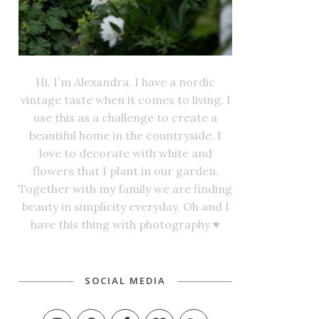
Hi, I`m Alexandra. I have a nordic
vintage taste when it comes to living. I
use this as a challenge to create a
beautiful home in the countryside. I
love to decorate with white and
flowers that I plant in our garden.
Together with my family we are finding
beauty in simplicity everyday. Oh and I
have this thing with photography ♥
SOCIAL MEDIA