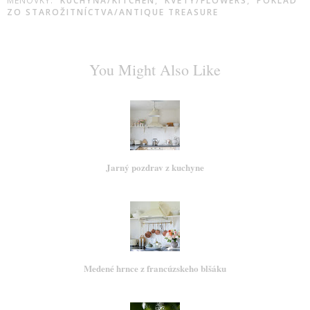
MENOVKY:
KUCHYŇA/KITCHEN
,
KVETY/FLOWERS
,
POKLAD
ZO STAROŽITNÍCTVA/ANTIQUE TREASURE
You Might Also Like
Jarný pozdrav z kuchyne
Medené hrnce z francúzskeho blšáku