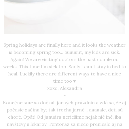
Spring holidays are finally here and it looks the weather
is becoming spring too... buuuuut, my kids are sick.
Again! We are visiting doctors the past couple od
weeks. This time I`m sick too. Sadly I can`t stay in bed to
heal. Luckily there are different ways to have a nice
time too ♥
xoxo, Alexandra
~
Konečne sme sa dočkali jarných prázdnin a zdá sa, že aj
počasie začína byť tak trochu jarné... aaaaale, deti sú
choré. Opäť! Od januára neriešime nejak nič iné, iba
návštevy u lekárov. Tentoraz sa niečo prenieslo aj na