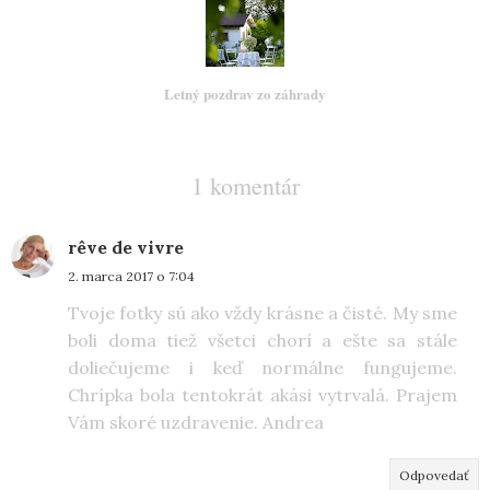
Letný pozdrav zo záhrady
1 komentár
rêve de vivre
2. marca 2017 o 7:04
Tvoje fotky sú ako vždy krásne a čisté. My sme
boli doma tiež všetci chorí a ešte sa stále
doliečujeme i keď normálne fungujeme.
Chrípka bola tentokrát akási vytrvalá. Prajem
Vám skoré uzdravenie. Andrea
Odpovedať